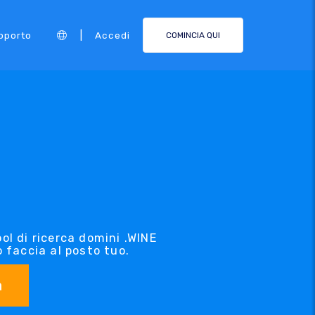
|
pporto
Accedi
COMINCIA QUI
ol di ricerca domini .WINE
o faccia al posto tuo.
a