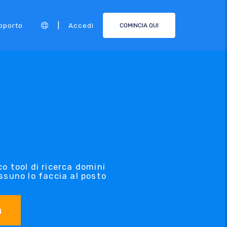
|
pporto
Accedi
COMINCIA QUI
co tool di ricerca domini
essuno lo faccia al posto
a