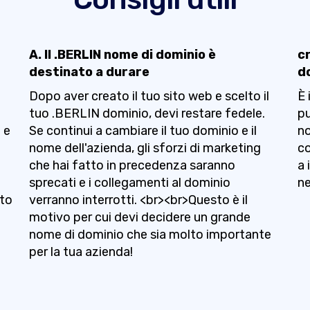
A. Il .BERLIN nome di dominio è
c
destinato a durare
d
Dopo aver creato il tuo sito web e scelto il
È 
tuo .BERLIN dominio, devi restare fedele.
pu
 e
Se continui a cambiare il tuo dominio e il
no
nome dell'azienda, gli sforzi di marketing
co
che hai fatto in precedenza saranno
a 
sprecati e i collegamenti al dominio
ne
ito
verranno interrotti. <br><br>Questo è il
motivo per cui devi decidere un grande
nome di dominio che sia molto importante
per la tua azienda!