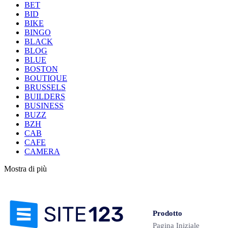
BET
BID
BIKE
BINGO
BLACK
BLOG
BLUE
BOSTON
BOUTIQUE
BRUSSELS
BUILDERS
BUSINESS
BUZZ
BZH
CAB
CAFE
CAMERA
Mostra di più
Prodotto
Pagina Iniziale