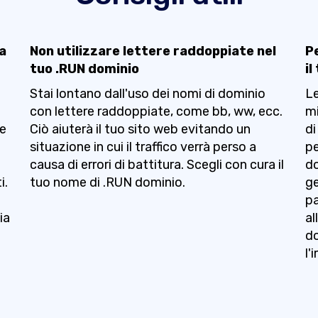
 a
Non utilizzare lettere raddoppiate nel
Pe
tuo .RUN dominio
i
l
Stai lontano dall'uso dei nomi di dominio
Le
con lettere raddoppiate, come bb, ww, ecc.
mi
me
Ciò aiuterà il tuo sito web evitando un
di
situazione in cui il traffico verrà perso a
pe
causa di errori di battitura. Scegli con cura il
do
i.
tuo nome di .RUN dominio.
ge
pa
ia
al
do
l'