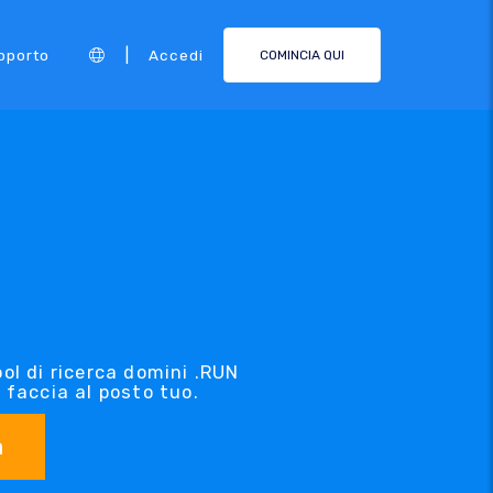
|
pporto
Accedi
COMINCIA QUI
ool di ricerca domini .RUN
 faccia al posto tuo.
a