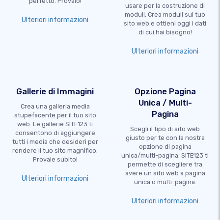
perfetto. Provalo!
usare per la costruzione di
moduli. Crea moduli sul tuo
Ulteriori informazioni
sito web e ottieni oggi i dati
di cui hai bisogno!
Ulteriori informazioni
Gallerie di Immagini
Opzione Pagina
Unica / Multi-
Crea una galleria media
Pagina
stupefacente per il tuo sito
web. Le gallerie SITE123 ti
Scegli il tipo di sito web
consentono di aggiungere
giusto per te con la nostra
tutti i media che desideri per
opzione di pagina
rendere il tuo sito magnifico.
unica/multi-pagina. SITE123 ti
Provale subito!
permette di scegliere tra
avere un sito web a pagina
Ulteriori informazioni
unica o multi-pagina.
Ulteriori informazioni