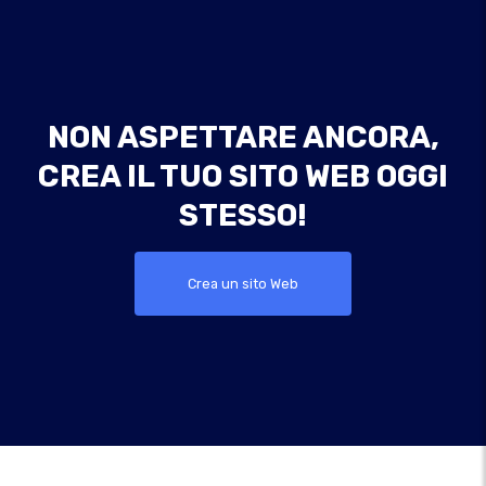
NON ASPETTARE ANCORA,
CREA IL TUO SITO WEB OGGI
STESSO!
Crea un sito Web