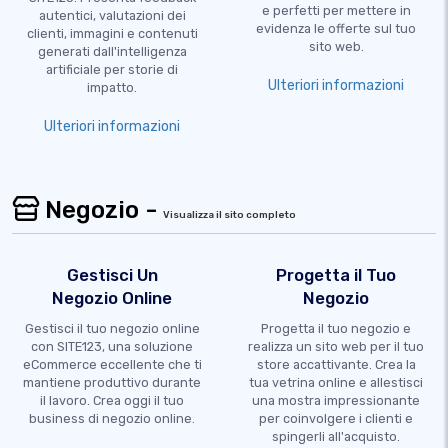
e perfetti per mettere in
autentici, valutazioni dei
evidenza le offerte sul tuo
clienti, immagini e contenuti
sito web.
generati dall'intelligenza
artificiale per storie di
Ulteriori informazioni
impatto.
Ulteriori informazioni
Negozio -
Visualizza il sito completo
Gestisci Un
Progetta il Tuo
Negozio Online
Negozio
Gestisci il tuo negozio online
Progetta il tuo negozio e
con SITE123, una soluzione
realizza un sito web per il tuo
eCommerce eccellente che ti
store accattivante. Crea la
mantiene produttivo durante
tua vetrina online e allestisci
il lavoro. Crea oggi il tuo
una mostra impressionante
business di negozio online.
per coinvolgere i clienti e
spingerli all'acquisto.