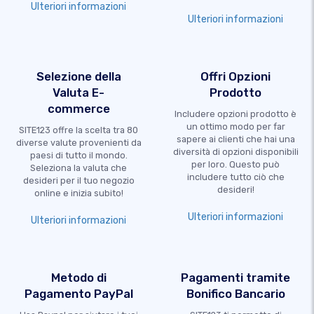
Ulteriori informazioni
Ulteriori informazioni
Selezione della
Offri Opzioni
Valuta E-
Prodotto
commerce
Includere opzioni prodotto è
un ottimo modo per far
SITE123 offre la scelta tra 80
sapere ai clienti che hai una
diverse valute provenienti da
diversità di opzioni disponibili
paesi di tutto il mondo.
per loro. Questo può
Seleziona la valuta che
includere tutto ciò che
desideri per il tuo negozio
desideri!
online e inizia subito!
Ulteriori informazioni
Ulteriori informazioni
Metodo di
Pagamenti tramite
Pagamento PayPal
Bonifico Bancario