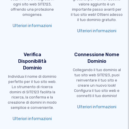
ogni sito web SITE123,
valore aggiunto è un
offrendo una protezione
importante passo avanti per
omogenea.
il tuo sito web! Ottieni adesso
il tuo dominio gratuito.
Ulteriori informazioni
Ulteriori informazioni
Verifica
Connessione Nome
Disponibilità
Dominio
Dominio
Collegando il tuo dominio al
tuo sito web SITE123, puoi
Individua il nome di dominio
reinventare il tuo sito e
perfetto per il tuo sito web.
creare un nuovo look!
Lo strumento di ricerca
Configura il tuo sito web e
domini di SITE123 facilita la
connetti il tuo dominio!
ricerca, la conferma e la
creazione di domini in modo
Ulteriori informazioni
semplice e conveniente.
Ulteriori informazioni