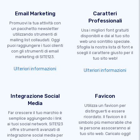
Email Marketing
Caratteri
Professionali
Promuovi la tua attività con
un pacchetto newsletter
Usa i migliori font gratuiti
utilizzando strumenti di
disponibili e dai al tuo sito
mailing list collaudati. Oggi
web uno scintillio speciale.
puoi raggiungere i tuoi clienti
Sfoglia la nostra lista di font e
con gli strumenti di email
scegli il carattere giusto per il
marketing di SITE123.
tuo sito web!
Ulteriori informazioni
Ulteriori informazioni
Integrazione Social
Favicon
Media
Utilizza un favicon per
distinguerti e essere
Far crescere il tuo marchio è
ricordato. Il favicon è il
semplice aggiungendo i link
simbolo più memorabile che
ai tuoi social network. SITE123
le persone assoceranno al
offre strumenti avanzati di
tuo sito web. Caricalo oggi!
integrazione social media per