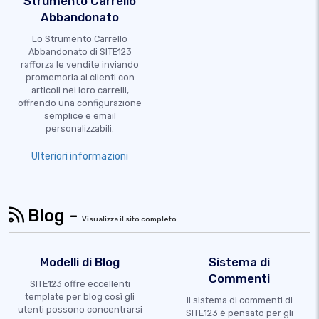
Strumento Carrello
Abbandonato
Lo Strumento Carrello
Abbandonato di SITE123
rafforza le vendite inviando
promemoria ai clienti con
articoli nei loro carrelli,
offrendo una configurazione
semplice e email
personalizzabili.
Ulteriori informazioni
Blog -
Visualizza il sito completo
Modelli di Blog
Sistema di
Commenti
SITE123 offre eccellenti
template per blog così gli
Il sistema di commenti di
utenti possono concentrarsi
SITE123 è pensato per gli