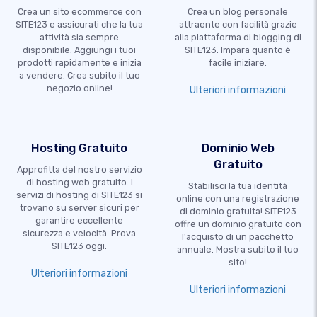
Crea un sito ecommerce con
Crea un blog personale
SITE123 e assicurati che la tua
attraente con facilità grazie
attività sia sempre
alla piattaforma di blogging di
disponibile. Aggiungi i tuoi
SITE123. Impara quanto è
prodotti rapidamente e inizia
facile iniziare.
a vendere. Crea subito il tuo
negozio online!
Ulteriori informazioni
Hosting Gratuito
Dominio Web
Gratuito
Approfitta del nostro servizio
di hosting web gratuito. I
Stabilisci la tua identità
servizi di hosting di SITE123 si
online con una registrazione
trovano su server sicuri per
di dominio gratuita! SITE123
garantire eccellente
offre un dominio gratuito con
sicurezza e velocità. Prova
l'acquisto di un pacchetto
SITE123 oggi.
annuale. Mostra subito il tuo
sito!
Ulteriori informazioni
Ulteriori informazioni