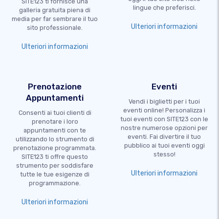
SITE123 ti fornisce una
lingue che preferisci.
galleria gratuita piena di
media per far sembrare il tuo
Ulteriori informazioni
sito professionale.
Ulteriori informazioni
Prenotazione
Eventi
Appuntamenti
Vendi i biglietti per i tuoi
eventi online! Personalizza i
Consenti ai tuoi clienti di
tuoi eventi con SITE123 con le
prenotare i loro
nostre numerose opzioni per
appuntamenti con te
eventi. Fai divertire il tuo
utilizzando lo strumento di
pubblico ai tuoi eventi oggi
prenotazione programmata.
stesso!
SITE123 ti offre questo
strumento per soddisfare
Ulteriori informazioni
tutte le tue esigenze di
programmazione.
Ulteriori informazioni