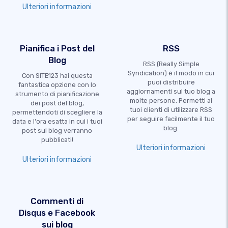
Ulteriori informazioni
Pianifica i Post del
RSS
Blog
RSS (Really Simple
Syndication) è il modo in cui
Con SITE123 hai questa
puoi distribuire
fantastica opzione con lo
aggiornamenti sul tuo blog a
strumento di pianificazione
molte persone. Permetti ai
dei post del blog,
tuoi clienti di utilizzare RSS
permettendoti di scegliere la
per seguire facilmente il tuo
data e l'ora esatta in cui i tuoi
blog.
post sul blog verranno
pubblicati!
Ulteriori informazioni
Ulteriori informazioni
Commenti di
Disqus e Facebook
sui blog