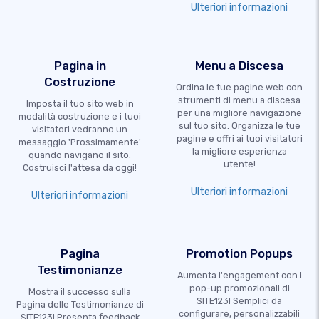
Ulteriori informazioni
Pagina in
Menu a Discesa
Costruzione
Ordina le tue pagine web con
strumenti di menu a discesa
Imposta il tuo sito web in
per una migliore navigazione
modalità costruzione e i tuoi
sul tuo sito. Organizza le tue
visitatori vedranno un
pagine e offri ai tuoi visitatori
messaggio 'Prossimamente'
la migliore esperienza
quando navigano il sito.
utente!
Costruisci l'attesa da oggi!
Ulteriori informazioni
Ulteriori informazioni
Pagina
Promotion Popups
Testimonianze
Aumenta l'engagement con i
pop-up promozionali di
Mostra il successo sulla
SITE123! Semplici da
Pagina delle Testimonianze di
configurare, personalizzabili
SITE123! Presenta feedback