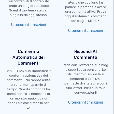
sui contenuti. Il contenuto
utenti che vogliono far
rende un blog di successo.
parlare le persone e avere
Scegli il tuo template per
una comunità attiva. Prova
blog e inizia oggi stesso!
oggi il sistema di commenti
per blog di SITE123!
Ulteriori informazioni
Ulteriori informazioni
Conferma
Rispondi Al
Automatica dei
Commento
Commenti
Parla con i lettori del tuo blog
e scopri cosa pensano. Lo
Con SITE123 puoi impostare la
strumento di risposta ai
conferma automatica dei
commenti di SITE123 ti
commenti - ciò rappresenta
permette di interagire con i
un enorme risparmio di
tuoi lettori. Inizia subito le
tempo. Questa comodità ha
conversazioni!
come contro la necessità di
un monitoraggio, quindi
Ulteriori informazioni
scegli ciò che è meglio per
te!