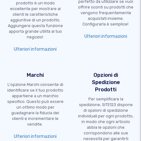
perfetto da utilizzare se vuoi
prodotto è un modo
offrire sconti su prodotti che
eccellente per mostrare ai
vengono frequentemente
clienti le caratteristiche
acquistati insieme.
aggiuntive di un prodotto.
Configurarla è semplice!
Aggiungere questa funzione
apporta grande utilità al tuo
Ulteriori informazioni
negozio!
Ulteriori informazioni
Marchi
Opzioni di
Spedizione
L'opzione Marchi consente di
Prodotti
identificare se il tuo prodotto
appartiene a un marchio
Per semplificare la
specifico. Questo può essere
spedizione, SITE123 dispone
un ottimo modo per
di opzioni di spedizione
guadagnare la fiducia dei
individuali per ogni prodotto,
clienti e incrementare le
in modo che ogni articolo
vendite.
abbia le opzioni che
corrispondono alle sue
Ulteriori informazioni
necessità per garantirti