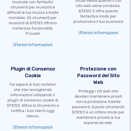
social media quando il tuo
musicale con fantastici
sito web viene condiviso.
strumenti per musicisti e
SITE123 ti offre questo
diffondi la tua musica a livello
fantastico modo per
mondiale. Gli strumenti per
promuovere il tuo business!
musicisti di SITE123 offrono
numerose funzionalità.
Ulteriori informazioni
Provalo!
Ulteriori informazioni
Plugin di Consenso
Protezione con
Cookie
Password del Sito
Web
Fai sapere ai tuoi visitatori
che stai raccogliendo
Proteggi i siti web che
informazioni utilizzando il
desideri mantenere privati
plugin di consenso cookie di
con la protezione tramite
SITE123. Attiva lo strumento e
password. Questo strumento
notifica i tuoi clienti oggi
SITE123 è un ottimo modo per
stesso.
mantenere privata la tua
esperienza web.
Ulteriori informazioni