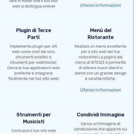
fare in modo che il tuo sito
Ulteriori informazioni
web si distingua online!
Plugin di Terze
Menù del
Parti
Ristorante
Implementa plugin per siti
Realizza un menù eccellente
web come chat dal vivo,
per il sito web del tuo
strumenti analitici e
ristorante! La pagina del
strumenti per webmaster.
menù di SITE123 ti permette
Cerca le tue applicazioni web
di attirare nuovi clienti e
preferite e integrarle
clienti con un grande design
facilmente nel tuo sito web!
e caratteristiche.
Ulteriori informazioni
Strumenti per
Condividi Immagine
Musicisti
Carica un'immagine di
condivisione che apparirà sui
Costruisci il tuo sito web