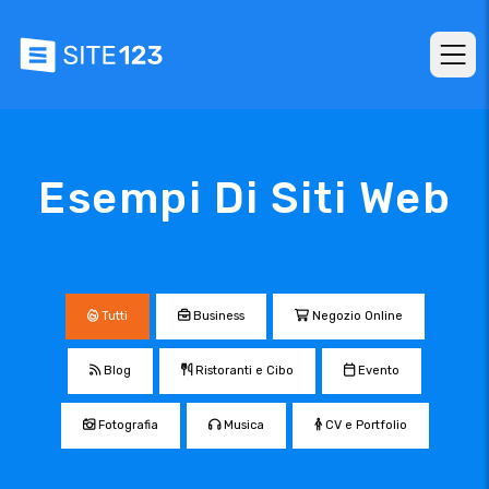
Esempi Di Siti Web
Tutti
Business
Negozio Online
Blog
Ristoranti e Cibo
Evento
Fotografia
Musica
CV e Portfolio