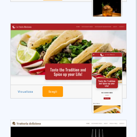
Visualizza
Scegli