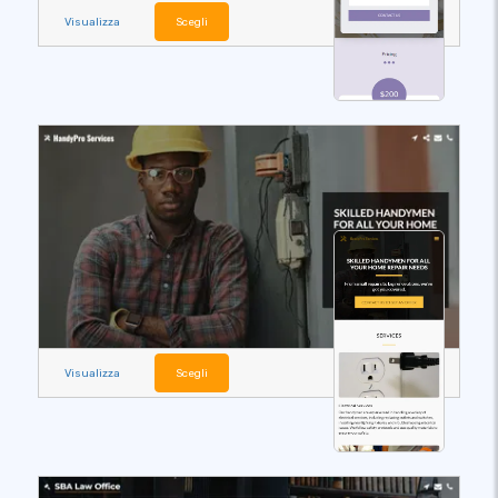
Visualizza
Scegli
Visualizza
Scegli