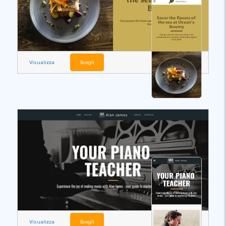
Visualizza
Scegli
Visualizza
Scegli