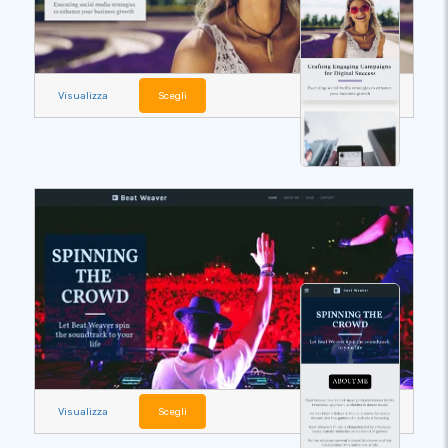
Visualizza
Scegli
Visualizza
Scegli