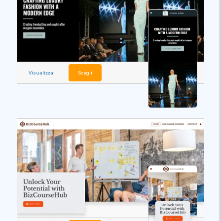
Visualizza
Scegli