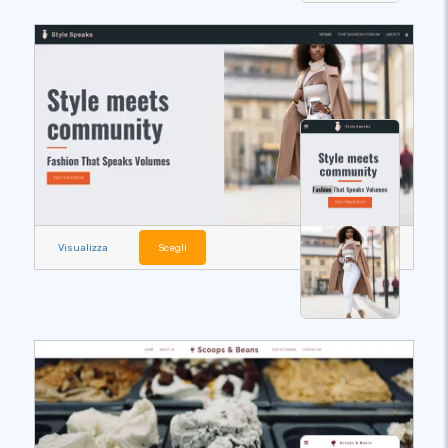
Visualizza
Scegli