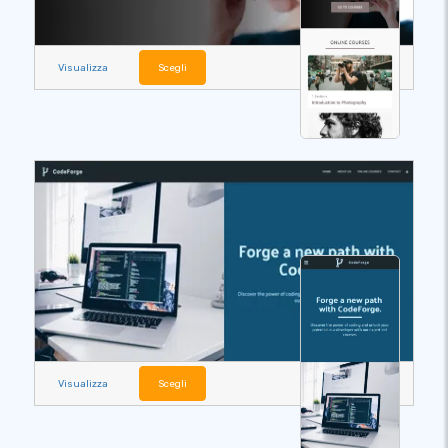
Visualizza
Scegli
Visualizza
Scegli