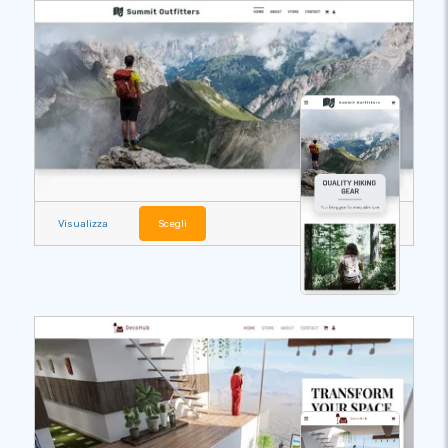
Visualizza
Scegli