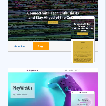
Visualizza
Scegli