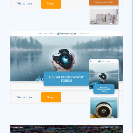
Visualizza
Scegli
Visualizza
Scegli