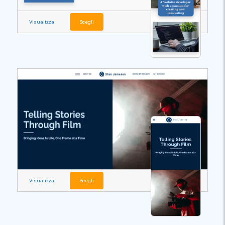
Visualizza
Scegli
Visualizza
Scegli