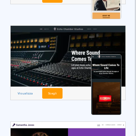
Visualizza
Scegli