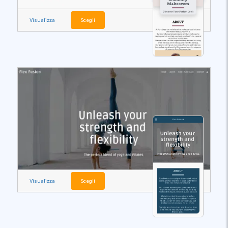
Visualizza
Scegli
Visualizza
Scegli