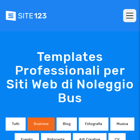
Templates
Professionali per
Siti Web di Noleggio
Bus
Tutti
Business
Blog
Fotografia
Musica
Evento
Ristorante
Arti Creative
CV