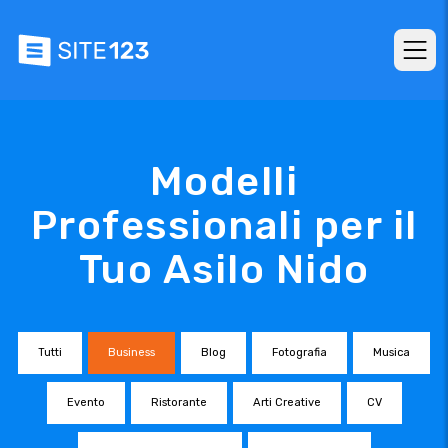
Modelli
Professionali per il
Tuo Asilo Nido
Tutti
Business
Blog
Fotografia
Musica
Evento
Ristorante
Arti Creative
CV