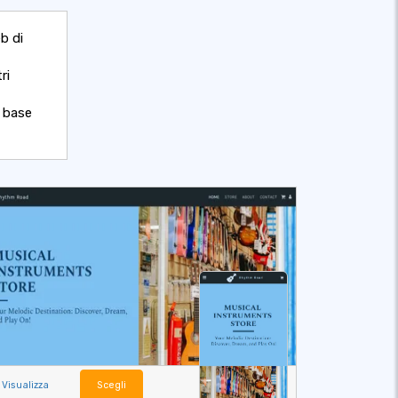
eb di
ri
n base
Visualizza
Scegli