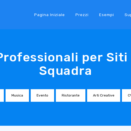
Pagina Iniziale
Prezzi
Esempi
Su
rofessionali per Siti 
Squadra
Musica
Evento
Ristorante
Arti Creative
C