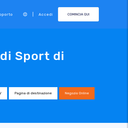
|
pporto
Accedi
COMINCIA QUI
di Sport di
V
Pagina di destinazione
Negozio Online