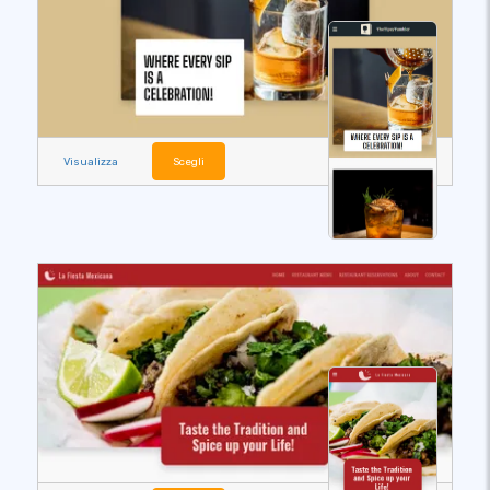
Visualizza
Scegli