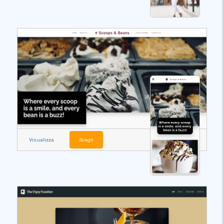
Visualizza
Scegli