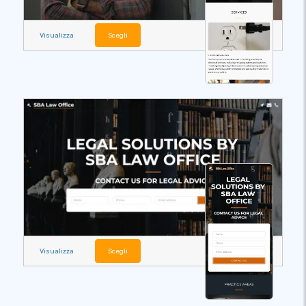
Visualizza
Scegli
Visualizza
Scegli