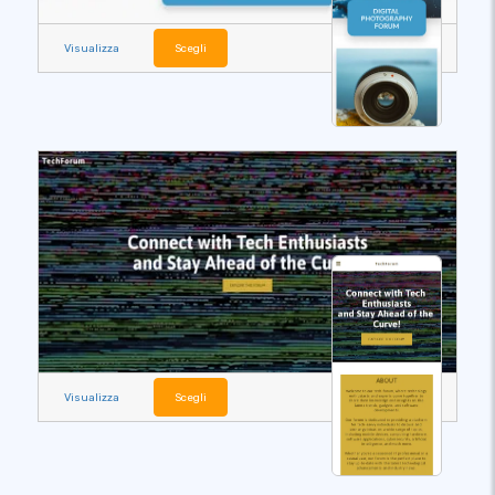
Visualizza
Scegli
Visualizza
Scegli