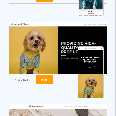
Visualizza
Scegli