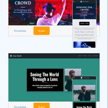
Visualizza
Scegli
Visualizza
Scegli