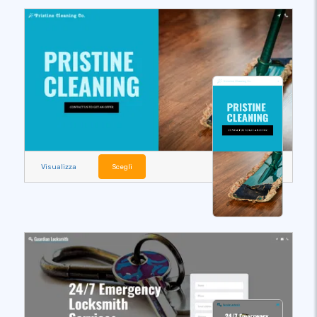
Visualizza
Scegli