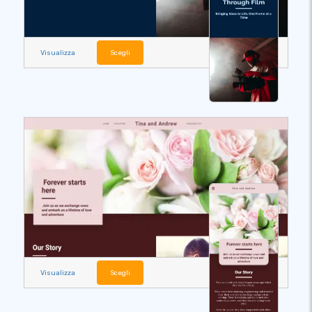
Visualizza
Scegli
Visualizza
Scegli