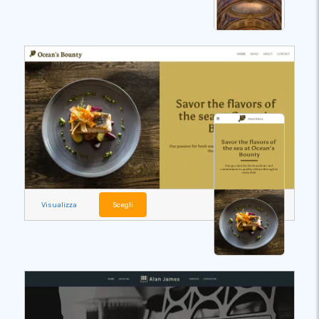
Visualizza
Scegli