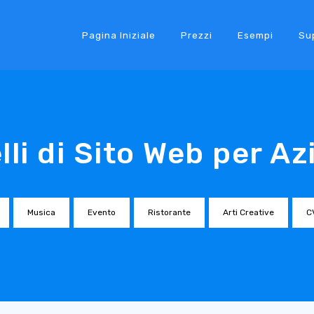
Pagina Iniziale
Prezzi
Esempi
Su
li di Sito Web per A
Musica
Evento
Ristorante
Arti Creative
C