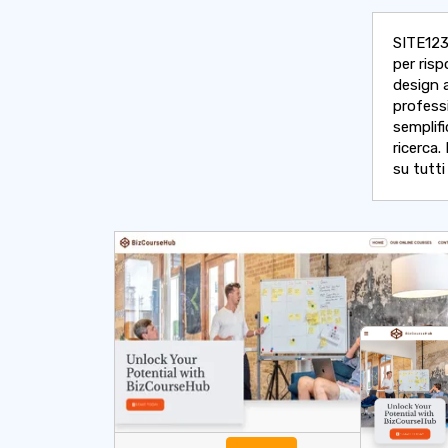
SITE123 
per risp
design a
professi
semplifi
ricerca.
su tutti 