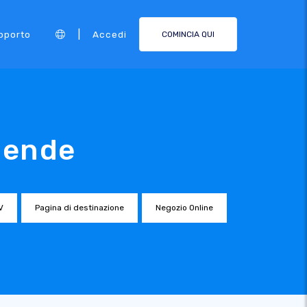
|
pporto
Accedi
COMINCIA QUI
ziende
V
Pagina di destinazione
Negozio Online