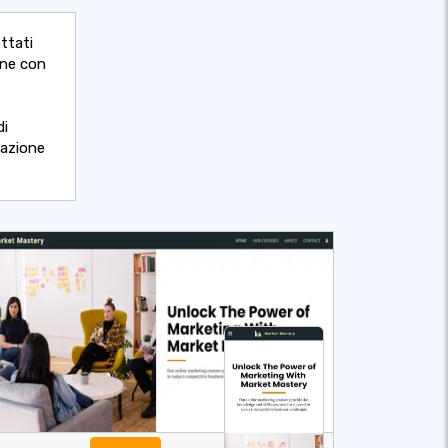
ttati
ine con
di
gazione