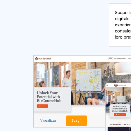
Scopri l
digitale
experie
consule
loro pre
Visualizza
Scegli