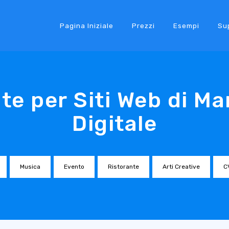
Pagina Iniziale
Prezzi
Esempi
Su
te per Siti Web di Ma
Digitale
Musica
Evento
Ristorante
Arti Creative
C