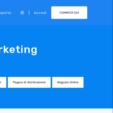
|
pporto
Accedi
COMINCIA QUI
rketing
V
Pagina di destinazione
Negozio Online