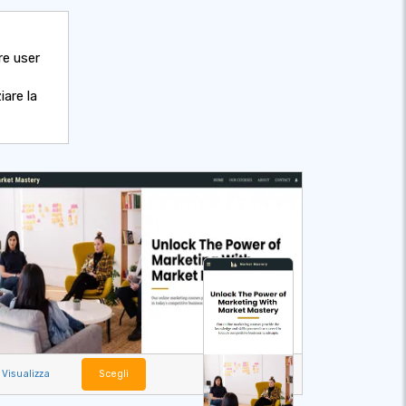
re user
are la
Visualizza
Scegli