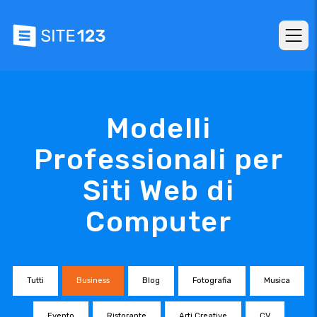
Modelli
Professionali per
Siti Web di
Computer
Tutti
Business
Blog
Fotografia
Musica
Evento
Ristorante
Arti Creative
CV