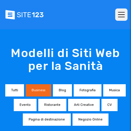
Modelli di Siti Web
per la Sanità
Tutti
Business
Blog
Fotografia
Musica
Evento
Ristorante
Arti Creative
CV
Pagina di destinazione
Negozio Online