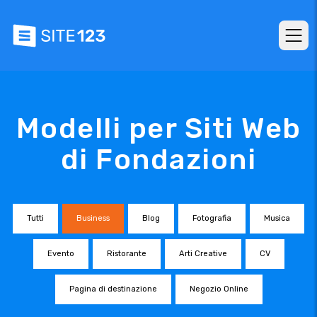
Modelli per Siti Web
di Fondazioni
Tutti
Business
Blog
Fotografia
Musica
Evento
Ristorante
Arti Creative
CV
Pagina di destinazione
Negozio Online