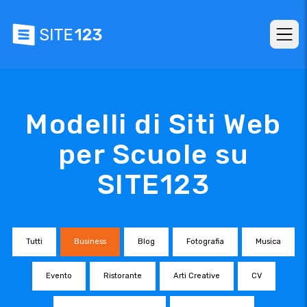
Modelli di Siti Web
per Scuole su
SITE123
Tutti
Business
Blog
Fotografia
Musica
Evento
Ristorante
Arti Creative
CV