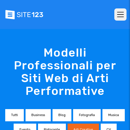
Modelli
Professionali per
Siti Web di Arti
Performative
Tutti
Business
Blog
Fotografia
Musica
Evento
Ristorante
Arti Creative
CV