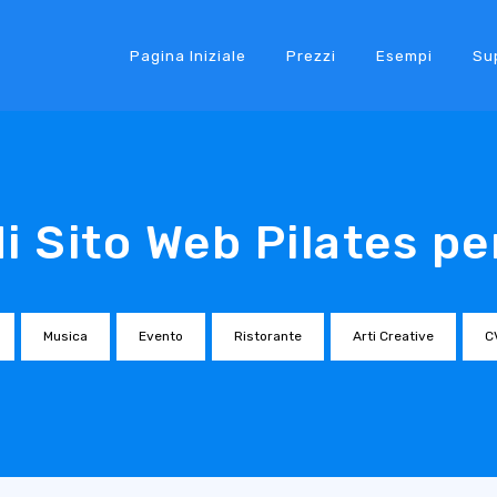
Pagina Iniziale
Prezzi
Esempi
Su
i Sito Web Pilates pe
Musica
Evento
Ristorante
Arti Creative
C