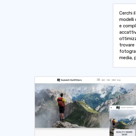
Cerchi i
modelli 
e compl
accattiv
ottimizz
trovare 
fotograf
media, p