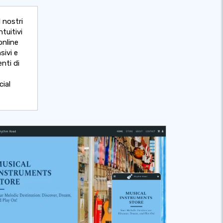
I nostri
tuitivi
online
sivi e
enti di
cial