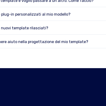
 template e voglio passare a un altro. Come faccio?
plug-in personalizzati al mio modello?
 nuovi template rilasciati?
ere aiuto nella progettazione del mio template?