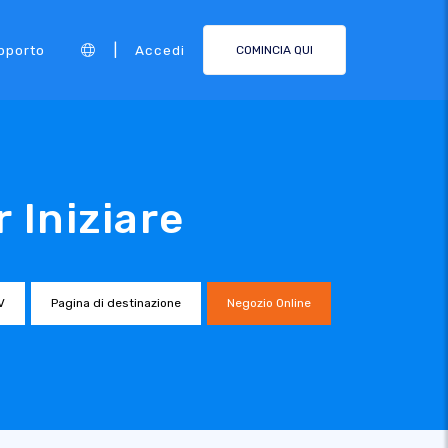
|
pporto
Accedi
COMINCIA QUI
r Iniziare
V
Pagina di destinazione
Negozio Online