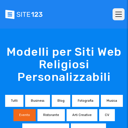
Modelli per Siti Web
Religiosi
Personalizzabili
Tutti
Business
Blog
Fotografia
Musica
Evento
Ristorante
Arti Creative
CV