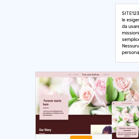
SITE123 
le esige
da usare
missioni
semplic
Nessuna
personal