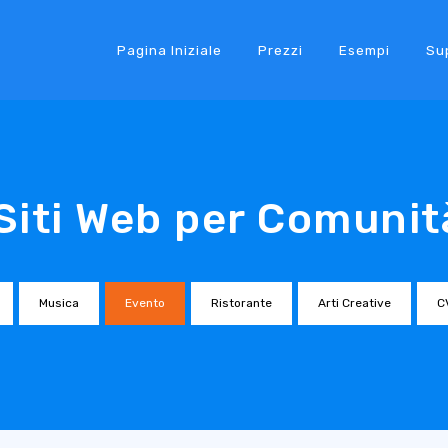
Pagina Iniziale
Prezzi
Esempi
Su
 Siti Web per Comunit
Musica
Evento
Ristorante
Arti Creative
C