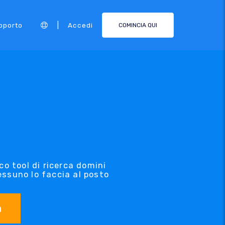
|
pporto
Accedi
COMINCIA QUI
co tool di ricerca domini
essuno lo faccia al posto
a