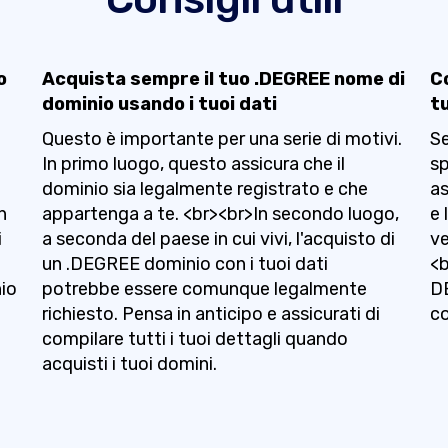
o
Acquista sempre il tuo .DEGREE nome di
C
dominio usando i tuoi dati
t
Questo è importante per una serie di motivi.
Se
In primo luogo, questo assicura che il
sp
dominio sia legalmente registrato e che
as
n
appartenga a te. <br><br>In secondo luogo,
e 
i
a seconda del paese in cui vivi, l'acquisto di
ve
un .DEGREE dominio con i tuoi dati
<b
nio
potrebbe essere comunque legalmente
DE
richiesto. Pensa in anticipo e assicurati di
co
compilare tutti i tuoi dettagli quando
acquisti i tuoi domini.