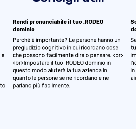
Rendi pronunciabile il tuo .RODEO
S
dominio
d
Perché è importante? Le persone hanno un
Se
pregiudizio cognitivo in cui ricordano cose
tu
 e
che possono facilmente dire o pensare. <br>
im
<br>Impostare il tuo .RODEO dominio in
l'
questo modo aiuterà la tua azienda in
in
quanto le persone se ne ricordano e ne
ai
ito
parlano più facilmente.