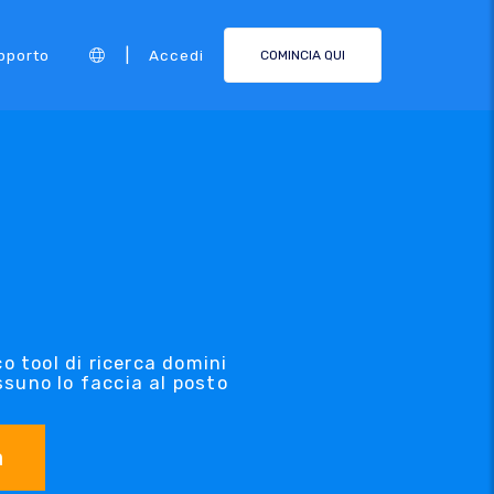
|
pporto
Accedi
COMINCIA QUI
o tool di ricerca domini
ssuno lo faccia al posto
a