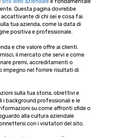
l
sito web aziendale
è fondamentale
lgente. Questa pagina dovrebbe
 accattivante di chi sei e cosa fai.
sulla tua azienda, come la data di
ine positiva e professionale.
nda e che valore offre ai clienti.
ornisci, il mercato che servi e come
ionare premi, accreditamenti o
 impegno nel fornire risultati di
oni sulla tua storia, obiettivi e
i i background professionali e le
 informazioni su come affronti sfide o
sguardo alla cultura aziendale
nettersi con i visitatori del sito.