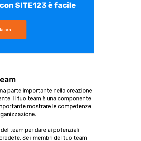
 con SITE123 è facile
ia ora
 team
una parte importante nella creazione
gente. Il tuo team è una componente
è importante mostrare le competenze
organizzazione.
 del team per dare ai potenziali
sa credete. Se i membri del tuo team