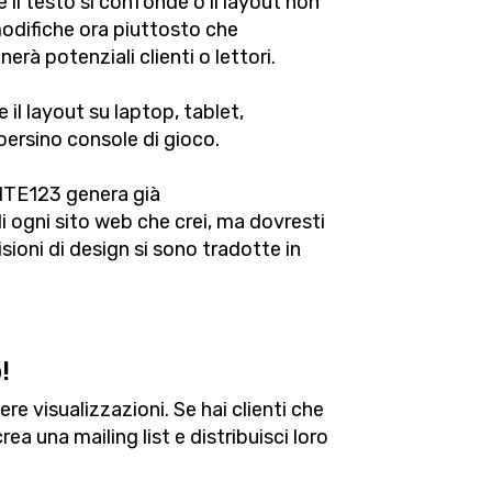
 il testo si confonde o il layout non
odifiche ora piuttosto che
rà potenziali clienti o lettori.
 il layout su laptop, tablet,
ersino console di gioco.
 SITE123 genera già
 ogni sito web che crei, ma dovresti
oni di design si sono tradotte in
!
ere visualizzazioni. Se hai clienti che
ea una mailing list e distribuisci loro