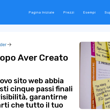
Pagina Iniziale
Prezzi
Esempi
Su
lder
Dopo Aver Creato
uovo sito web abbia
ti cinque passi finali
sibilità, garantirne
rti che tutto il tuo