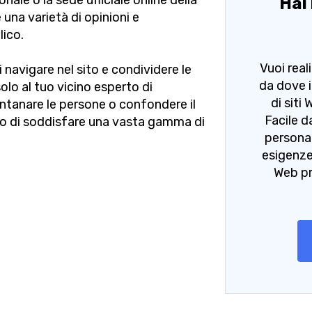
nale o la sede ufficiale online della
Hai 
una varietà di opinioni e
lico.
Vuoi real
di navigare nel sito e condividere le
da dove i
olo al tuo vicino esperto di
di siti
lontanare le persone o confondere il
Facile d
do di soddisfare una vasta gamma di
personal
esigenze
Web pr