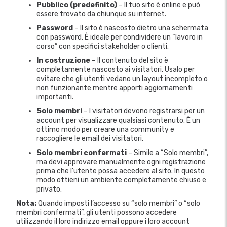
Pubblico (predefinito)
– Il tuo sito è online e può
essere trovato da chiunque su internet.
Password
– Il sito è nascosto dietro una schermata
con password. È ideale per condividere un “lavoro in
corso” con specifici stakeholder o clienti.
In costruzione
– Il contenuto del sito è
completamente nascosto ai visitatori. Usalo per
evitare che gli utenti vedano un layout incompleto o
non funzionante mentre apporti aggiornamenti
importanti.
Solo membri
– I visitatori devono registrarsi per un
account per visualizzare qualsiasi contenuto. È un
ottimo modo per creare una community e
raccogliere le email dei visitatori.
Solo membri confermati
– Simile a “Solo membri”,
ma devi approvare manualmente ogni registrazione
prima che l’utente possa accedere al sito. In questo
modo ottieni un ambiente completamente chiuso e
privato.
Nota:
Quando imposti l’accesso su “solo membri” o “solo
membri confermati”, gli utenti possono accedere
utilizzando il loro indirizzo email oppure i loro account