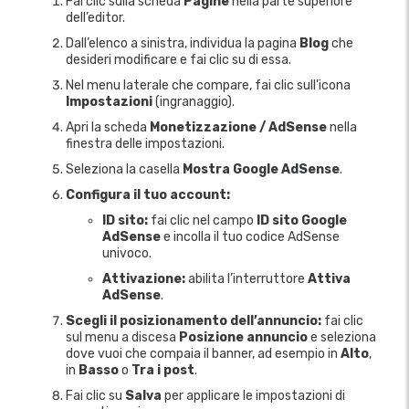
Fai clic sulla scheda
Pagine
nella parte superiore
dell’editor.
Dall’elenco a sinistra, individua la pagina
Blog
che
desideri modificare e fai clic su di essa.
Nel menu laterale che compare, fai clic sull’icona
Impostazioni
(ingranaggio).
Apri la scheda
Monetizzazione / AdSense
nella
finestra delle impostazioni.
Seleziona la casella
Mostra Google AdSense
.
Configura il tuo account:
ID sito:
fai clic nel campo
ID sito Google
AdSense
e incolla il tuo codice AdSense
univoco.
Attivazione:
abilita l’interruttore
Attiva
AdSense
.
Scegli il posizionamento dell’annuncio:
fai clic
sul menu a discesa
Posizione annuncio
e seleziona
dove vuoi che compaia il banner, ad esempio in
Alto
,
in
Basso
o
Tra i post
.
Fai clic su
Salva
per applicare le impostazioni di