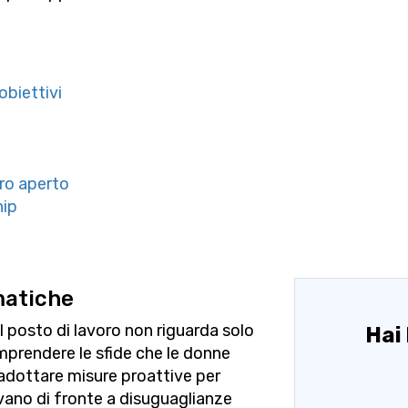
obiettivi
oro aperto
hip
matiche
l posto di lavoro non riguarda solo
Hai 
omprendere le sfide che le donne
adottare misure proattive per
ovano di fronte a disuguaglianze