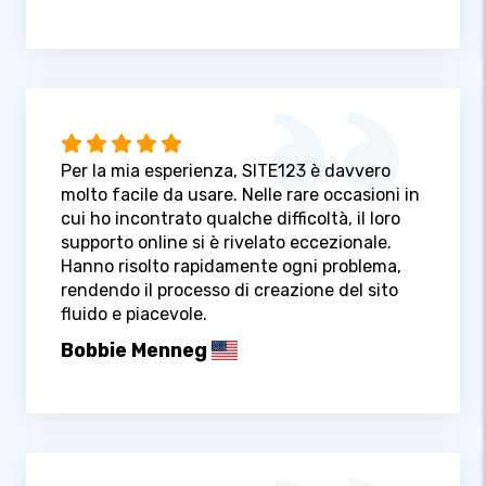
Per la mia esperienza, SITE123 è davvero
molto facile da usare. Nelle rare occasioni in
cui ho incontrato qualche difficoltà, il loro
supporto online si è rivelato eccezionale.
Hanno risolto rapidamente ogni problema,
rendendo il processo di creazione del sito
fluido e piacevole.
Bobbie Menneg