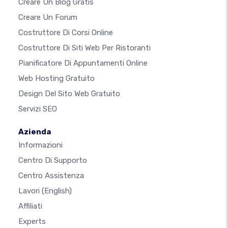
Creare Un Blog Gratis
Creare Un Forum
Costruttore Di Corsi Online
Costruttore Di Siti Web Per Ristoranti
Pianificatore Di Appuntamenti Online
Web Hosting Gratuito
Design Del Sito Web Gratuito
Servizi SEO
Azienda
Informazioni
Centro Di Supporto
Centro Assistenza
Lavori
(English)
Affiliati
Experts