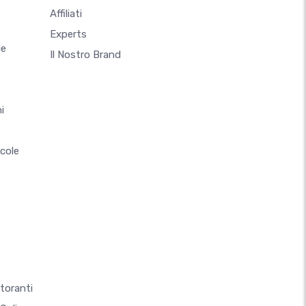
Affiliati
Experts
ie
Il Nostro Brand
i
ccole
storanti