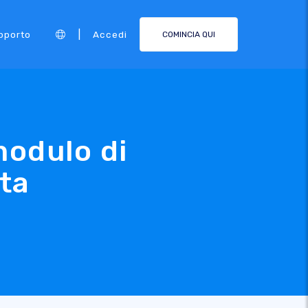
|
pporto
Accedi
COMINCIA QUI
modulo di
ta