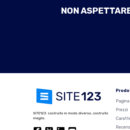
NON ASPETTARE 
Prodo
Pagina 
Prezzi
SITE123: costruito in modo diverso, costruito
Caratte
meglio.
Recens