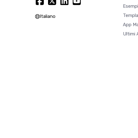
Esempi
Templa
Italiano
App M
Ultimi