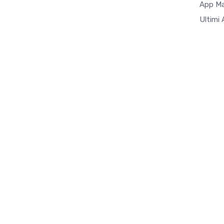
App M
Ultimi