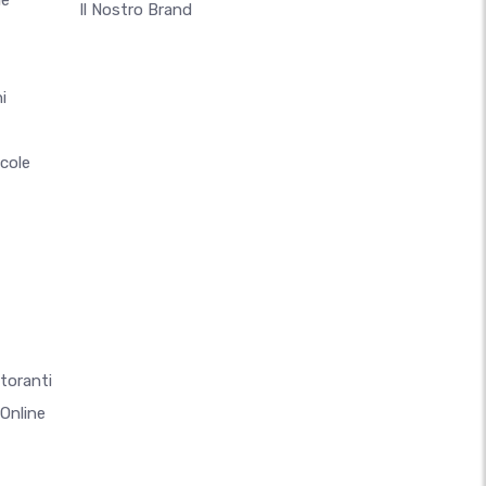
ie
Il Nostro Brand
i
ccole
storanti
Online