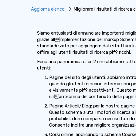
Aggiorna elenco
Migliorare i risultati di ricerc
Siamo entusiasti di annunciare importanti miglior
grazie allimplementazione del markup Schema
standardizzato per aggiungere dati strutturati a
offrire agli utenti risultati di ricerca pif9 ricchi.
Ecco una panoramica di cif2 che abbiamo fatto e
utenti:
Pagine del sito degli utenti: abbiamo intr
quando gli utenti cercano informazioni per
e visivamente pif9 accattivanti. Questo 
unanteprima del contenuto della pagina, 
Pagine Articoli/Blog: per le nostre pagine
Questo schema aiuta i motori di ricerca a 
probabile la loro comparsa nei risultati di
Consente inoltre una migliore organizzaz
Corsi online: applicando lo schema Course 