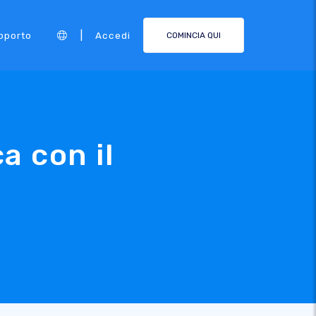
|
pporto
Accedi
COMINCIA QUI
ca con il