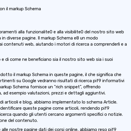
a con il markup Schema
amenti alla funzionalite0 e alla visibilite0 del nostro sito web
 in diverse pagine. Il markup Schema e8 un modo
i contenuti web, aiutando i motori di ricerca a comprenderli e a
 di come ne beneficiano sia il nostro sito web sia i suoi
odotto il markup Schema in queste pagine, il che significa che
tinenti su Google vedranno risultati di ricerca pif9 informativi
markup Schema fornisce un "rich snippet", offrendo
ad esempio valutazioni, prezzi e dettagli aggiuntivi.
 di articoli e blog, abbiamo implementato lo schema Article.
identificare queste pagine come articoli, rendendo pif9
 ricerca quando gli utenti cercano argomenti specifici o notizie.
ione del contenuto.
alle nostre pagine dati dei corsi online, abbiamo reso pif9