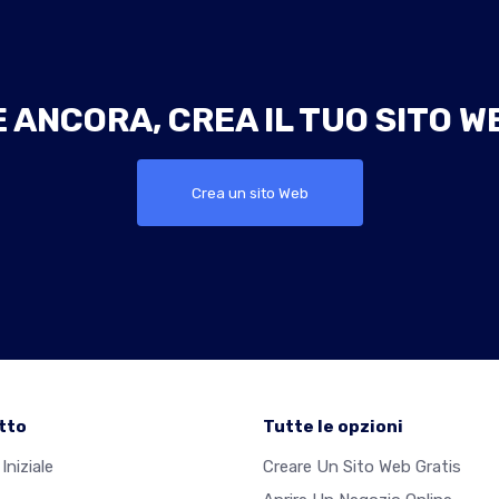
ANCORA, CREA IL TUO SITO W
Crea un sito Web
tto
Tutte le opzioni
Iniziale
Creare Un Sito Web Gratis