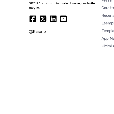
Prezzi
SITE123: costruito in modo diverso, costruito
Caratte
meglio.
Recens
Esempi
Templa
Italiano
App M
Ultimi