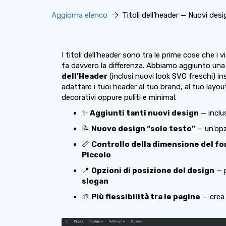
Aggiorna elenco
Titoli dell’header — Nuovi desi
I titoli dell’header sono tra le prime cose che i 
fa davvero la differenza. Abbiamo aggiunto u
dell’Header
(inclusi nuovi look SVG freschi) i
adattare i tuoi header al tuo brand, al tuo layou
decorativi oppure puliti e minimal.
✨
Aggiunti tanti nuovi design
— inclu
📝
Nuovo design “solo testo”
— un’opzi
📏
Controllo della dimensione del fo
Piccolo
📍
Opzioni di posizione del design
— p
slogan
🎨
Più flessibilità tra le pagine
— crea 