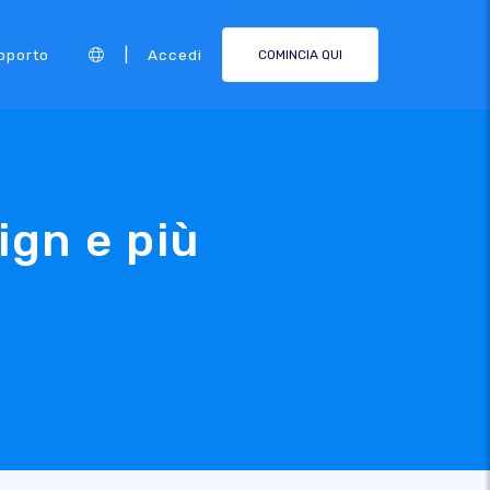
|
pporto
Accedi
COMINCIA QUI
ign e più