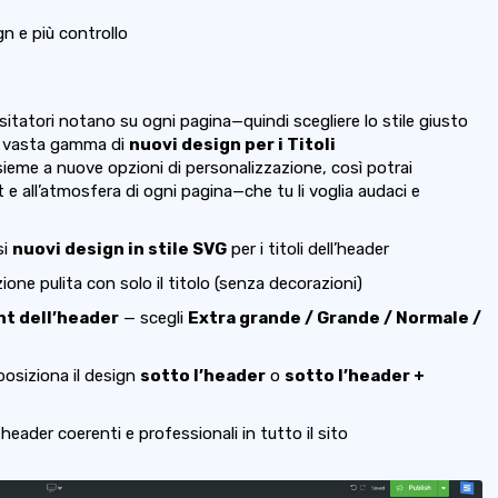
gn e più controllo
visitatori notano su ogni pagina—quindi scegliere lo stile giusto
na vasta gamma di
nuovi design per i Titoli
nsieme a nuove opzioni di personalizzazione, così potrai
t e all’atmosfera di ogni pagina—che tu li voglia audaci e
si
nuovi design in stile SVG
per i titoli dell’header
one pulita con solo il titolo (senza decorazioni)
nt dell’header
— scegli
Extra grande / Grande / Normale /
osiziona il design
sotto l’header
o
sotto l’header +
header coerenti e professionali in tutto il sito