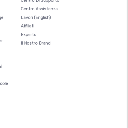
Centro Di Supporto
Centro Assistenza
ge
Lavori
(English)
Affiliati
Experts
ie
Il Nostro Brand
i
ccole