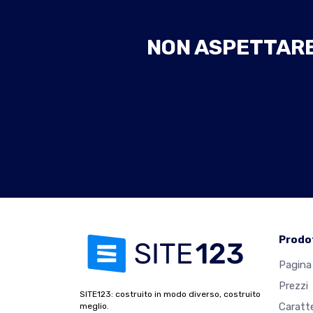
NON ASPETTARE 
Prodo
Pagina 
Prezzi
SITE123: costruito in modo diverso, costruito
Caratte
meglio.