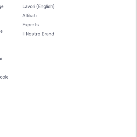
ge
Lavori
(English)
Affiliati
Experts
ie
Il Nostro Brand
i
ccole