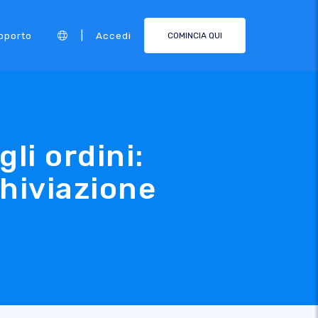
|
pporto
Accedi
COMINCIA QUI
li ordini:
chiviazione