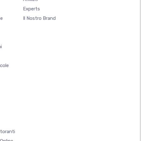
Experts
ie
Il Nostro Brand
i
ccole
storanti