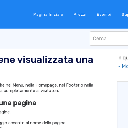
Pagina Iniziale
Prezzi
Esempi
Su
ene visualizzata una
In q
- Mo
re nel Menu, nella Homepage, nel Footer o nella
a completamente ai visitatori.
una pagina
agine.
aggio accanto al nome della pagina.