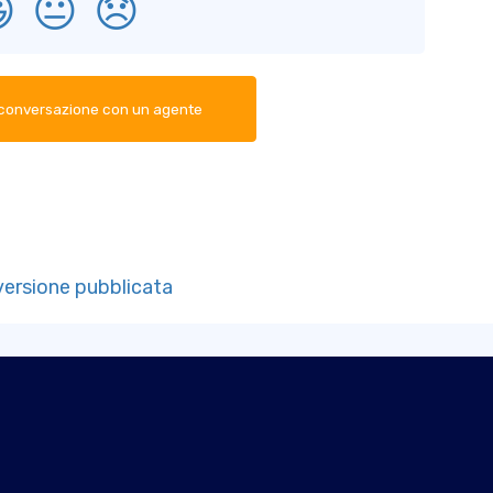

😐
😞
 conversazione con un agente
 versione pubblicata