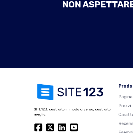
NON ASPETTARE 
Prodo
Pagina 
Prezzi
SITE123: costruito in modo diverso, costruito
Caratte
meglio.
Recens
Esempi