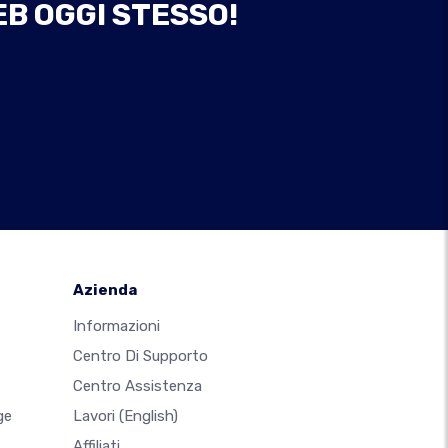
EB OGGI STESSO!
Azienda
Informazioni
Centro Di Supporto
Centro Assistenza
ge
Lavori
(English)
Affiliati