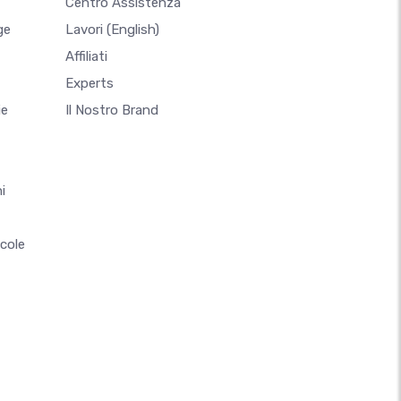
Centro Assistenza
ge
Lavori
(English)
Affiliati
Experts
ie
Il Nostro Brand
i
ccole