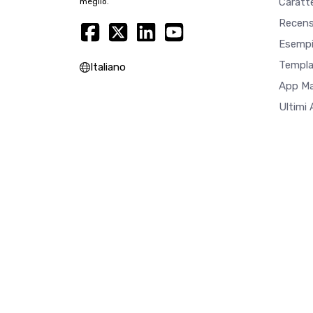
Caratte
meglio.
Recens
Esempi
Templa
Italiano
App M
Ultimi