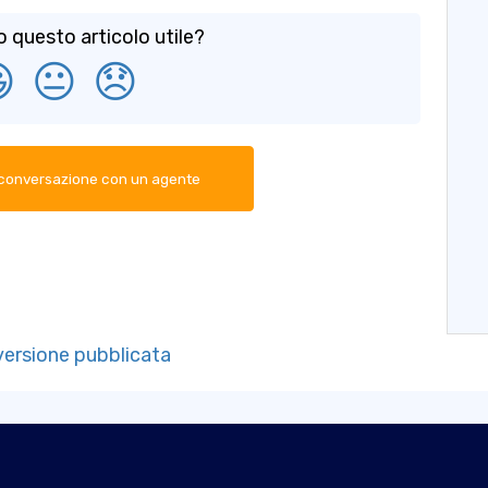
o questo articolo utile?

😐
😞
 conversazione con un agente
 versione pubblicata