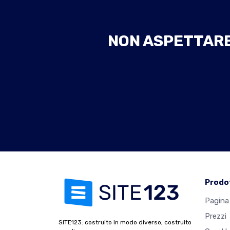
NON ASPETTARE 
Prodo
Pagina 
Prezzi
SITE123: costruito in modo diverso, costruito