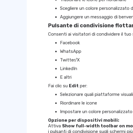
Scegliere un colore personalizzato 
Aggiungere un messaggio di benvenut
Pulsante di condivisione flotta
Consenti ai visitatori di condividere il t
Facebook
WhatsApp
Twitter/X
LinkedIn
E altri
Fai clic su
Edit
per:
Selezionare quali piattaforme visual
Riordinare le icone
Impostare un colore personalizzato
Opzione per dispositivi mobili:
Attiva
Show full-width toolbar on mo
i pulsanti di condivisione sugli schermi più 