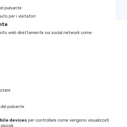
del pulsante
o per i visitatori
nte
uo sito web direttamente sui social network come:
izzare
 del pulsante
bile devices
per controllare come vengono visualizzati
piccoli.