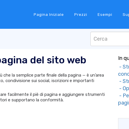
Pagina Iniziale
Prezzi
Esempi
Su
 pagina del sito web
In q
- St
cond
iù che la semplice parte finale della pagina — è un’area
, condivisione sui social, iscrizioni e importanti
- St
- Op
zare facilmente il piè di pagina e aggiungere strumenti
- Pe
atori e supportano la conformità.
pagi