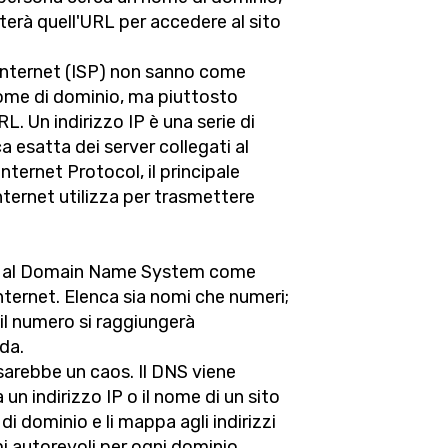
erà quell'URL per accedere al sito
i Internet (ISP) non sanno come
 nome di dominio, ma piuttosto
RL. Un indirizzo IP è una serie di
ca esatta dei server collegati al
nternet Protocol, il principale
ternet utilizza per trasmettere
re al Domain Name System come
nternet. Elenca sia nomi che numeri;
il numero si raggiungerà
da.
sarebbe un caos. Il DNS viene
n indirizzo IP o il nome di un sito
i dominio e li mappa agli indirizzi
i autorevoli per ogni dominio.