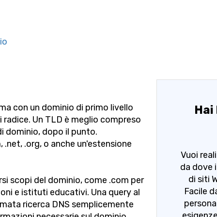
io
ma con un dominio di primo livello
Hai 
omi radice. Un TLD è meglio compreso
i dominio, dopo il punto.
 .net, .org, o anche un'estensione
Vuoi real
da dove i
di siti
rsi scopi del dominio, come .com per
Facile d
ni e istituti educativi. Una query al
personal
iamata ricerca DNS semplicemente
esigenze
ormazioni necessarie sul dominio.