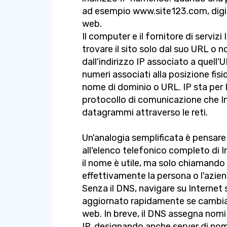
ad esempio www.site123.com, digit
web.
Il computer e il fornitore di serviz
trovare il sito solo dal suo URL o
dall'indirizzo IP associato a quell'U
numeri associati alla posizione fisi
nome di dominio o URL. IP sta per I
protocollo di comunicazione che In
datagrammi attraverso le reti.
Un'analogia semplificata è pensa
all'elenco telefonico completo di I
il nome è utile, ma solo chiamando 
effettivamente la persona o l'azien
Senza il DNS, navigare su Internet 
aggiornato rapidamente se cambia u
web. In breve, il DNS assegna nomi d
IP, designando anche server di nom