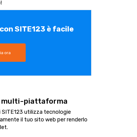
!
 con SITE123 è facile
ia ora
 multi-piattaforma
di SITE123 utilizza tecnologie
ente il tuo sito web per renderlo
et.