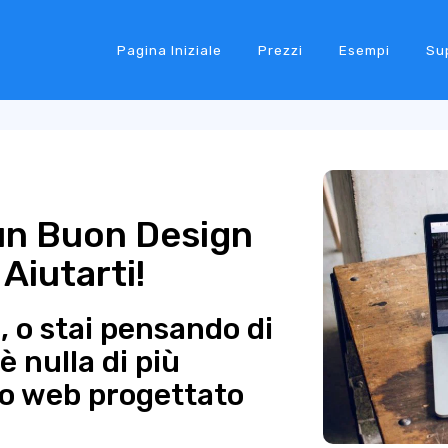
Pagina Iniziale
Prezzi
Esempi
Su
 un Buon Design
Aiutarti!
à, o stai pensando di
è nulla di più
to web progettato