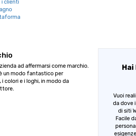
 clienti
dagno
ttaforma
chio
azienda ad affermarsi come marchio.
Hai 
 è un modo fantastico per
i colori e i loghi, in modo da
ttore.
Vuoi real
da dove i
di siti
Facile d
personal
esigenze