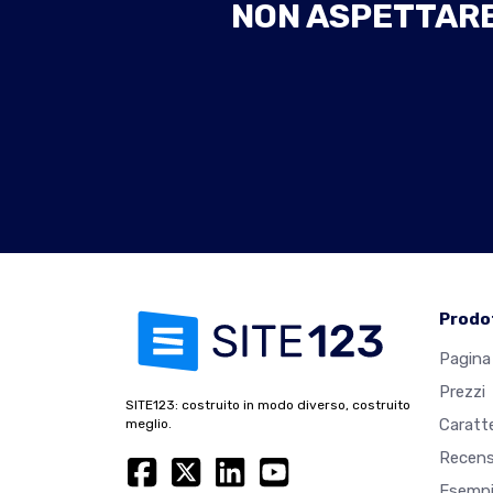
NON ASPETTARE 
Prodo
Pagina 
Prezzi
SITE123: costruito in modo diverso, costruito
Caratte
meglio.
Recens
Esempi