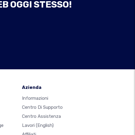
EB OGGI STESSO!
Azienda
Informazioni
Centro Di Supporto
Centro Assistenza
ge
Lavori
(English)
Affiliati