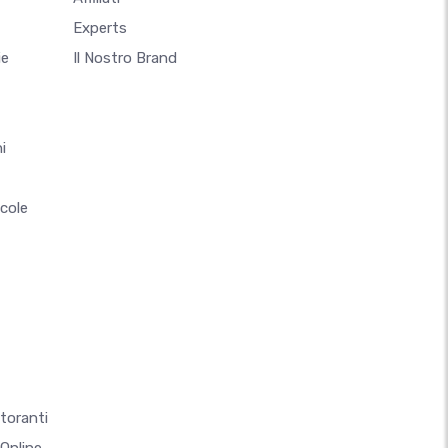
Experts
ie
Il Nostro Brand
i
ccole
storanti