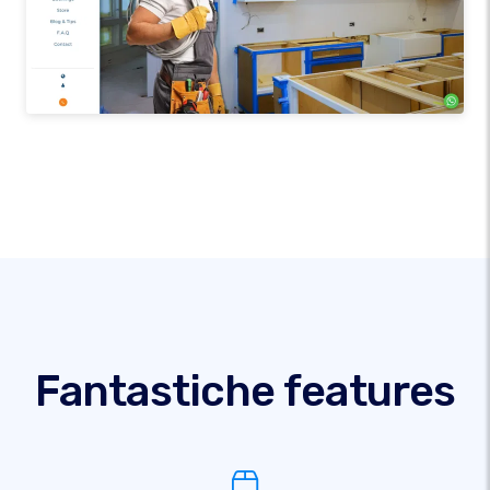
Fantastiche features