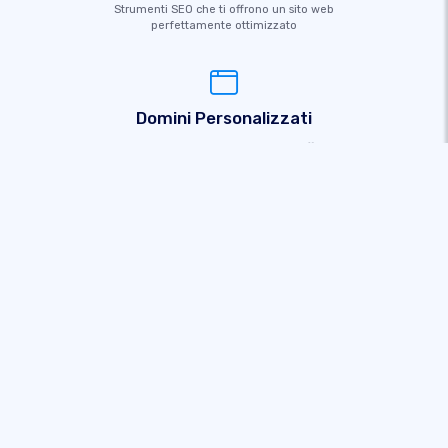
Strumenti SEO che ti offrono un sito web
perfettamente ottimizzato
Domini Personalizzati
Registrazione gratuita del dominio per affermare il
tuo brand
Vendi online
Crea un negozio online e vendi in tutto il mondo
oggi stesso