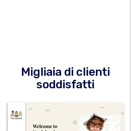
Migliaia di clienti
soddisfatti