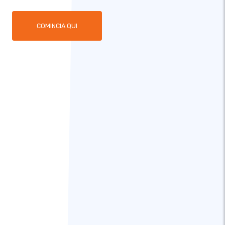
COMINCIA QUI