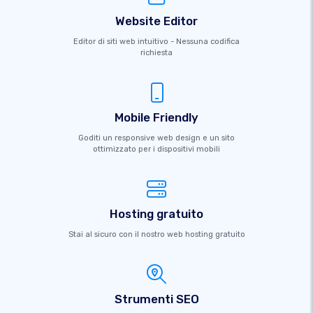
Website Editor
Editor di siti web intuitivo - Nessuna codifica
richiesta
Mobile Friendly
Goditi un responsive web design e un sito
ottimizzato per i dispositivi mobili
Hosting gratuito
Stai al sicuro con il nostro web hosting gratuito
Strumenti SEO