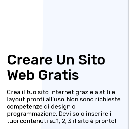
Creare Un Sito
Web Gratis
Crea il tuo sito internet grazie a stili e
layout pronti all'uso. Non sono richieste
competenze di design o
programmazione. Devi solo inserire i
tuoi contenuti e...1, 2, 3 il sito è pronto!